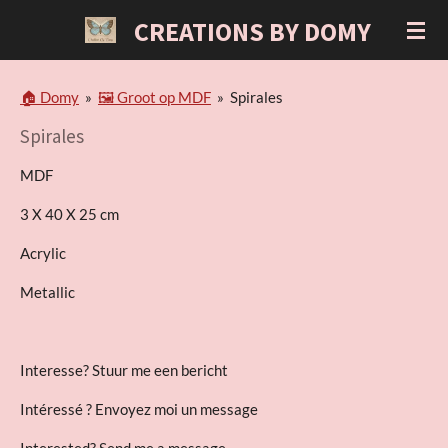
Ga
CREATIONS BY DOMY
direct
naar
de
🏠 Domy
»
🖼 Groot op MDF
»
Spirales
hoofdinhoud
Spirales
MDF
3 X 40 X 25 cm
Acrylic
Metallic
Interesse? Stuur me een bericht
Intéressé ? Envoyez moi un message