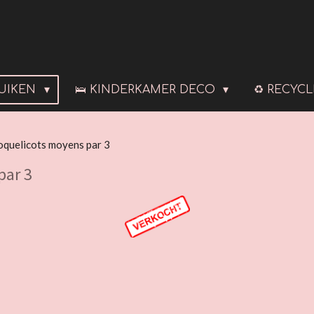
LUIKEN
🛌 KINDERKAMER DECO
♻️ RECYC
oquelicots moyens par 3
par 3