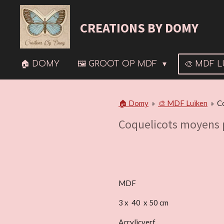
Ga
direct
CREATIONS BY DOMY
naar
de
hoofdinhoud
🏠 DOMY
🖼 GROOT OP MDF
🎨 MDF 
🏠 Domy
»
🎨 MDF Luiken
»
C
Coquelicots moyens 
MDF
3 x 40 x 50 cm
Acrylicverf