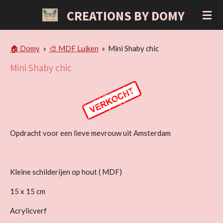
Ga
CREATIONS BY DOMY
direct
naar
de
🏠 Domy
»
🎨 MDF Luiken
»
Mini Shaby chic
hoofdinhoud
Mini Shaby chic
Opdracht voor een lieve mevrouw uit Amsterdam
Kleine schilderijen op hout ( MDF)
15 x 15 cm
Acrylicverf