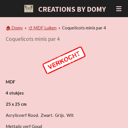
Ga
CREATIONS BY DOMY
direct
naar
de
🏠 Domy
»
🎨 MDF Luiken
»
Coquelicots minis par 4
hoofdinhoud
Coquelicots minis par 4
MDF
4 stukjes
25 x 25 cm
Acrylicverf Rood. Zwart. Grijs. Wit
Mettalic verf Goud